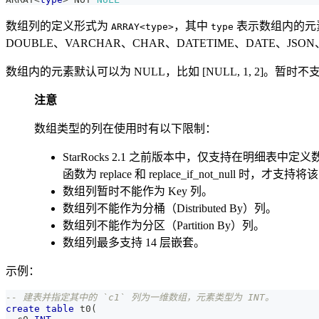
数组列的定义形式为
，其中
表示数组内的元素类
ARRAY<type>
type
DOUBLE、VARCHAR、CHAR、DATETIME、DATE、JSON、BIN
数组内的元素默认可以为 NULL，比如 [NULL, 1, 2]。
注意
数组类型的列在使用时有以下限制：
StarRocks 2.1 之前版本中，仅支持在明
函数为 replace 和 replace_if_not_null 时
数组列暂时不能作为 Key 列。
数组列不能作为分桶（Distributed By）列。
数组列不能作为分区（Partition By）列。
数组列最多支持 14 层嵌套。
示例：
-- 建表并指定其中的 `c1` 列为一维数组，元素类型为 INT。
create
table
 t0
(