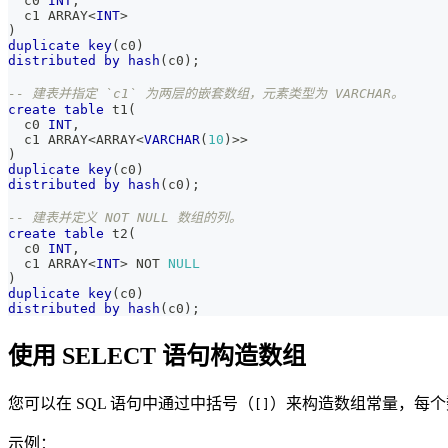
  c0 
INT
,
  c1 ARRAY
<
INT
>
)
duplicate
key
(
c0
)
distributed
by
hash
(
c0
)
;
-- 建表并指定 `c1` 为两层的嵌套数组，元素类型为 VARCHAR。
create
table
 t1
(
  c0 
INT
,
  c1 ARRAY
<
ARRAY
<
VARCHAR
(
10
)
>>
)
duplicate
key
(
c0
)
distributed
by
hash
(
c0
)
;
-- 建表并定义 NOT NULL 数组的列。
create
table
 t2
(
  c0 
INT
,
  c1 ARRAY
<
INT
>
NOT
NULL
)
duplicate
key
(
c0
)
distributed
by
hash
(
c0
)
;
使用 SELECT 语句构造数组
您可以在 SQL 语句中通过中括号（
）来构造数组常量，每个
[]
示例：