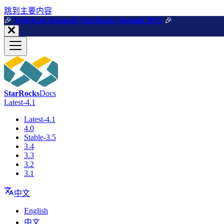
跳到主要内容
🎉️
Watch on demand: StarRocks Summit 2025
🎉️
StarRocks
Docs
Latest-4.1
Latest-4.1
4.0
Stable-3.5
3.4
3.3
3.2
3.1
中文
English
中文