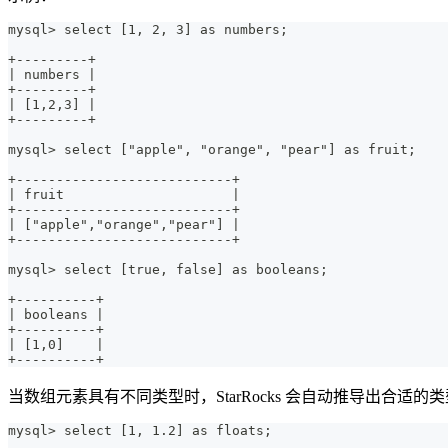
mysql> select [1, 2, 3] as numbers;
+---------+
| numbers |
+---------+
| [1,2,3] |
+---------+
mysql> select ["apple", "orange", "pear"] as fruit;
+---------------------------+
| fruit                     |
+---------------------------+
| ["apple","orange","pear"] |
+---------------------------+
mysql> select [true, false] as booleans;
+----------+
| booleans |
+----------+
| [1,0]    |
+----------+
当数组元素具有不同类型时，StarRocks 会自动推导出合适的类型（s
mysql> select [1, 1.2] as floats;