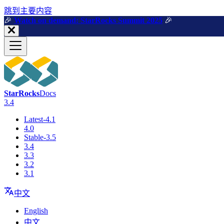
跳到主要内容
🎉️
Watch on demand: StarRocks Summit 2025
🎉️
StarRocks
Docs
3.4
Latest-4.1
4.0
Stable-3.5
3.4
3.3
3.2
3.1
中文
English
中文