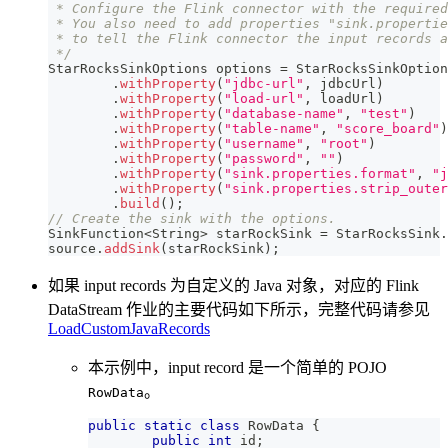
 * Configure the Flink connector with the required
 * You also need to add properties "sink.propertie
 * to tell the Flink connector the input records a
 */
StarRocksSinkOptions
 options 
=
StarRocksSinkOption
.
withProperty
(
"jdbc-url"
,
 jdbcUrl
)
.
withProperty
(
"load-url"
,
 loadUrl
)
.
withProperty
(
"database-name"
,
"test"
)
.
withProperty
(
"table-name"
,
"score_board"
)
.
withProperty
(
"username"
,
"root"
)
.
withProperty
(
"password"
,
""
)
.
withProperty
(
"sink.properties.format"
,
"j
.
withProperty
(
"sink.properties.strip_outer
.
build
(
)
;
// Create the sink with the options.
SinkFunction
<
String
>
 starRockSink 
=
StarRocksSink
.
source
.
addSink
(
starRockSink
)
;
如果 input records 为自定义的 Java 对象，对应的 Flink
DataStream 作业的主要代码如下所示，完整代码请参见
LoadCustomJavaRecords
本示例中，input record 是一个简单的 POJO
。
RowData
public
static
class
RowData
{
public
int
 id
;