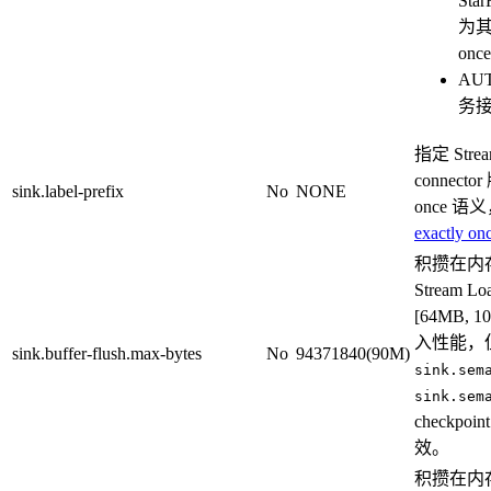
St
为其
on
AUT
务接
指定 Stre
connecto
sink.label-prefix
No
NONE
once 
exactly on
积攒在内
Stream 
[64MB
入性能，
sink.buffer-flush.max-bytes
No
94371840(90M)
sink.sem
sink.sem
checkp
效。
积攒在内