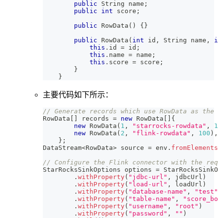
public
String
 name
;
public
int
 score
;
public
RowData
(
)
{
}
public
RowData
(
int
 id
,
String
 name
,
i
this
.
id 
=
 id
;
this
.
name 
=
 name
;
this
.
score 
=
 score
;
}
}
主要代码如下所示：
// Generate records which use RowData as the 
RowData
[
]
 records 
=
new
RowData
[
]
{
new
RowData
(
1
,
"starrocks-rowdata"
,
1
new
RowData
(
2
,
"flink-rowdata"
,
100
)
,
}
;
DataStream
<
RowData
>
 source 
=
 env
.
fromElements
// Configure the Flink connector with the req
StarRocksSinkOptions
 options 
=
StarRocksSinkO
.
withProperty
(
"jdbc-url"
,
 jdbcUrl
)
.
withProperty
(
"load-url"
,
 loadUrl
)
.
withProperty
(
"database-name"
,
"test"
.
withProperty
(
"table-name"
,
"score_bo
.
withProperty
(
"username"
,
"root"
)
.
withProperty
(
"password"
,
""
)