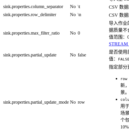
sink.properties.column_separator
No
\t
CSV 数
sink.properties.row_delimiter
No
\n
CSV 数
导入作业
据质量不
sink.properties.max_filter_ratio
No
0
值范围：
STREAM
是否使用
sink.properties.partial_update
No
false
值：
FALS
指定部分
row
新
景
col
sink.properties.partial_update_mode
No
row
用
场
个包
1