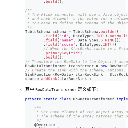
.
build
(
)
;
/**
 * The Flink connector will use a Java object
 * and each element is the value for a column
 * You need to define the schema of the Objec
 */
TableSchema
 schema 
=
TableSchema
.
builder
(
)
.
field
(
"id"
,
DataTypes
.
INT
(
)
.
notNull
(
.
field
(
"name"
,
DataTypes
.
STRING
(
)
)
.
field
(
"score"
,
DataTypes
.
INT
(
)
)
// When the StarRocks table is a Prim
.
primaryKey
(
"id"
)
.
build
(
)
;
// Transform the RowData to the Object[] acco
RowDataTransformer
 transformer 
=
new
RowDataT
// Create the sink with the schema, options, 
SinkFunction
<
RowData
>
 starRockSink 
=
StarRock
source
.
addSink
(
starRockSink
)
;
其中
定义如下：
RowDataTransformer
private
static
class
RowDataTransformer
imple
/**
     * Set each element of the object array a
     * The schema of the array matches that o
     */
@Override