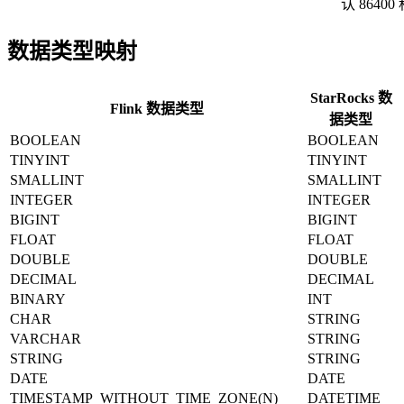
认 8640
数据类型映射
StarRocks 数
Flink 数据类型
据类型
BOOLEAN
BOOLEAN
TINYINT
TINYINT
SMALLINT
SMALLINT
INTEGER
INTEGER
BIGINT
BIGINT
FLOAT
FLOAT
DOUBLE
DOUBLE
DECIMAL
DECIMAL
BINARY
INT
CHAR
STRING
VARCHAR
STRING
STRING
STRING
DATE
DATE
TIMESTAMP_WITHOUT_TIME_ZONE(N)
DATETIME