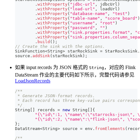
.
withProperty
(
"jdbc-url"
,
 jdbcUrl
)
.
withProperty
(
"load-url"
,
 loadUrl
)
.
withProperty
(
"database-name"
,
"test"
)
.
withProperty
(
"table-name"
,
"score_board"
)
.
withProperty
(
"username"
,
"root"
)
.
withProperty
(
"password"
,
""
)
.
withProperty
(
"sink.properties.format"
,
"c
.
withProperty
(
"sink.properties.column_sepa
.
build
(
)
;
// Create the sink with the options.
SinkFunction
<
String
>
 starRockSink 
=
StarRocksSink
.
source
.
addSink
(
starRockSink
)
;
如果 input records 为 JSON 格式的
，对应的 Flink
String
DataStream 作业的主要代码如下所示，完整代码请参见
LoadJsonRecords
/**
 * Generate JSON-format records. 
 * Each record has three key-value pairs correspon
 */
String
[
]
 records 
=
new
String
[
]
{
"{\"id\":1, \"name\":\"starrocks-json\", \
"{\"id\":2, \"name\":\"flink-json\", \"sco
}
;
DataStream
<
String
>
 source 
=
 env
.
fromElements
(
recor
/** 