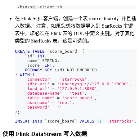
./bin/sql-client.sh
在 Flink SQL 客户端，创建一个表
，并且插
score_board
入数据。 注意，如果您想将数据导入到 StarRocks 主键
表中，您必须在 Flink 表的 DDL 中定义主键。对于其他
类型的 StarRocks 表，这是可选的。
CREATE
TABLE
`
score_board
`
(
`
id
`
INT
,
`
name
`
 STRING
,
`
score
`
INT
,
PRIMARY
KEY
(
id
)
NOT
 ENFORCED
)
WITH
(
'connector'
=
'starrocks'
,
'jdbc-url'
=
'jdbc:mysql://127.0.0.1:9030'
,
'load-url'
=
'127.0.0.1:8030'
,
'database-name'
=
'test'
,
'table-name'
=
'score_board'
,
'username'
=
'root'
,
'password'
=
''
)
;
INSERT
INTO
`
score_board
`
VALUES
(
1
,
'starrocks'
,
使用 Flink DataStream 写入数据