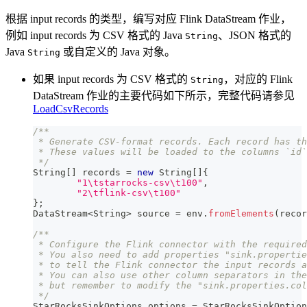
根据 input records 的类型，编写对应 Flink DataStream 作业，
例如 input records 为 CSV 格式的 Java
、JSON 格式的
String
Java
或自定义的 Java 对象。
String
如果 input records 为 CSV 格式的
，对应的 Flink
String
DataStream 作业的主要代码如下所示，完整代码请参见
LoadCsvRecords
/**
 * Generate CSV-format records. Each record has th
 * These values will be loaded to the columns `id`
 */
String
[
]
 records 
=
new
String
[
]
{
"1\tstarrocks-csv\t100"
,
"2\tflink-csv\t100"
}
;
DataStream
<
String
>
 source 
=
 env
.
fromElements
(
recor
/**
 * Configure the Flink connector with the required
 * You also need to add properties "sink.propertie
 * to tell the Flink connector the input records a
 * You can also use other column separators in the
 * but remember to modify the "sink.properties.col
 */
StarRocksSinkOptions
 options 
=
StarRocksSinkOption