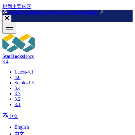
跳到主要内容
🎉️
Watch on demand: StarRocks Summit 2025
🎉️
StarRocks
Docs
3.4
Latest-4.1
4.0
Stable-3.5
3.4
3.3
3.2
3.1
中文
English
中文