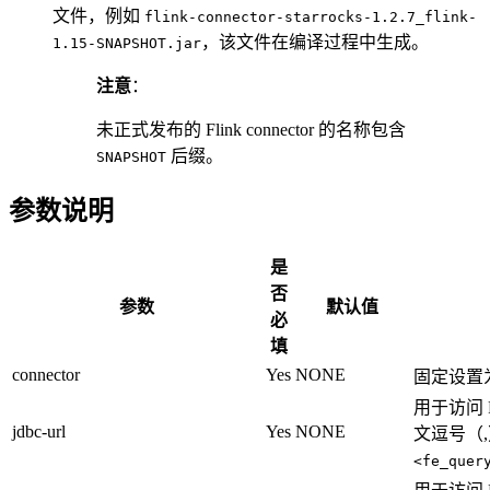
文件，例如
flink-connector-starrocks-1.2.7_flink-
，该文件在编译过程中生成。
1.15-SNAPSHOT.jar
注意
：
未正式发布的 Flink connector 的名称包含
后缀。
SNAPSHOT
参数说明
是
否
参数
默认值
必
填
connector
Yes
NONE
固定设置
用于访问 
jdbc-url
Yes
NONE
文逗号（
<fe_quer