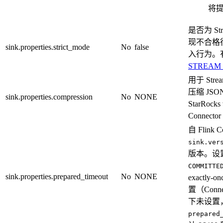
将提
是否为 S
现不合格
sink.properties.strict_mode
No
false
入行为。
STREAM
用于 Str
压缩 JSON 
sink.properties.compression
No
NONE
StarRoc
Connector
自 Flink
sink.ver
版本。设置事
COMMITTE
sink.properties.prepared_timeout
No
NONE
exactly
置（Con
下未设置，则
prepared