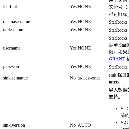
用于访问 
load-url
Yes
NONE
文分号（
<fe_http
database-name
Yes
NONE
StarRoc
table-name
Yes
NONE
StarRoc
StarRoc
据至 Star
username
Yes
NONE
限。如果
GRANT
password
Yes
NONE
StarRo
sink 
sink.semantic
No
at-least-once
once
。
导入数据的接口
支持。
V1
前的 
V2
sink.version
No
AUTO