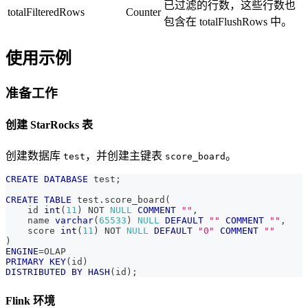
已过滤的行数，这些行数也
totalFilteredRows
Counter
包含在 totalFlushRows 中。
使用示例
准备工作
创建 StarRocks 表
创建数据库
，并创建主键表
。
test
score_board
CREATE
DATABASE
 test
;
CREATE
TABLE
 test
.
score_board
(
    id 
int
(
11
)
NOT
NULL
COMMENT
""
,
    name 
varchar
(
65533
)
NULL
DEFAULT
""
COMMENT
""
,
    score 
int
(
11
)
NOT
NULL
DEFAULT
"0"
COMMENT
""
)
ENGINE
=
OLAP
PRIMARY
KEY
(
id
)
DISTRIBUTED
BY
HASH
(
id
)
;
Flink 环境