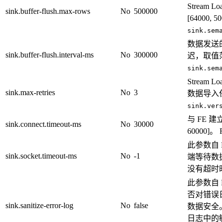
Stream 
sink.buffer-flush.max-rows
No
500000
[64000,
sink.sem
数据发送的
sink.buffer-flush.interval-ms
No
300000
迟，取值范围
sink.sem
Strea
sink.max-retries
No
3
数据导入任
sink.ver
与 FE 
sink.connect.timeout-ms
No
30000
60000]。 
此参数自 Fl
sink.socket.timeout-ms
No
-1
端等待数
没有超时
此参数自 Fl
否对错误
sink.sanitize-error-log
No
false
数据安全
日志中的