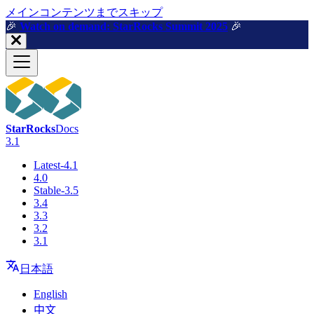
メインコンテンツまでスキップ
🎉️
Watch on demand: StarRocks Summit 2025
🎉️
StarRocks
Docs
3.1
Latest-4.1
4.0
Stable-3.5
3.4
3.3
3.2
3.1
日本語
English
中文