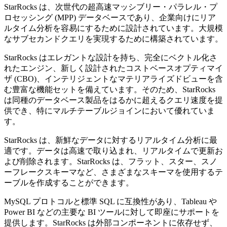
StarRocks は、次世代の超高速マッシブリー・パラレル・プ
ロセッシング (MPP) データベースであり、企業向けにリア
ルタイム分析を容易にするために設計されています。大規模
なサブセカンドクエリを実現するために構築されています。
StarRocks はエレガントな設計を持ち、完全にベクトル化さ
れたエンジン、新しく設計されたコストベースオプティマイ
ザ (CBO)、インテリジェントなマテリアライズドビューを含
む豊富な機能セットを備えています。そのため、StarRocks
は同種のデータベース製品をはるかに超えるクエリ速度を提
供でき、特にマルチテーブルジョインにおいて優れていま
す。
StarRocks は、新鮮なデータに対するリアルタイム分析に最
適です。データは高速で取り込まれ、リアルタイムで更新お
よび削除されます。StarRocks は、フラット、スター、スノ
ーフレークスキーマなど、さまざまなスキーマを使用するテ
ーブルを作成することができます。
MySQL プロトコルと標準 SQL に互換性があり、Tableau や
Power BI などの主要な BI ツールに対して即座にサポートを
提供します。StarRocks は外部コンポーネントに依存せず、