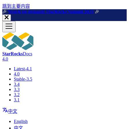
跳到主要内容
🎉️
Watch on demand: StarRocks Summit 2025
🎉️
StarRocks
Docs
4.0
Latest-4.1
4.0
Stable-3.5
3.4
3.3
3.2
3.1
中文
English
中文