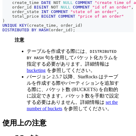
    create_time 
DATE
NOT
NULL
COMMENT
"create time of a
    order_id 
BIGINT
NOT
NULL
COMMENT
"id of an order"
,
    order_state 
INT
COMMENT
"state of an order"
,
    total_price 
BIGINT
COMMENT
"price of an order"
)
UNIQUE
KEY
(
create_time
,
 order_id
)
DISTRIBUTED
BY
HASH
(
order_id
)
;
注意
テーブルを作成する際には、
DISTRIBUTED
句を使用してバケット化カラムを
BY HASH
指定する必要があります。詳細情報は
bucketing
を参照してください。
バージョン 2.5.7 以降、StarRocks はテーブ
ルを作成する際やパーティションを追加す
る際に、バケット数 (BUCKETS) を自動的
に設定できます。バケット数を手動で設定
する必要はありません。詳細情報は
set the
number of buckets
を参照してください。
使用上の注意