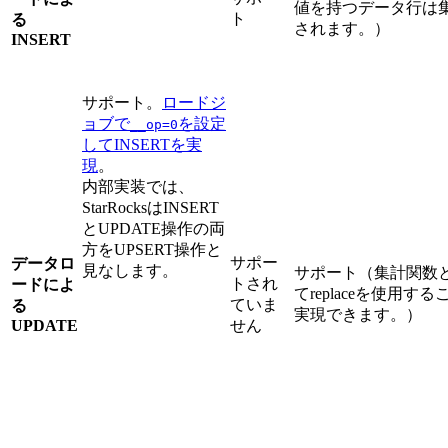
値を持つデータ行は
ト
る
されます。）
INSERT
サポート。
ロードジ
ョブで
を設定
__op=0
してINSERTを実
現
。
内部実装では、
StarRocksはINSERT
とUPDATE操作の両
方をUPSERT操作と
サポー
データロ
見なします。
サポート（集計関数
トされ
ードによ
てreplaceを使用する
ていま
る
実現できます。）
UPDATE
せん