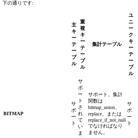
下の通りです:
ユ
重
ニ
主
複
ー
キ
キ
ク
ー
ー
キ
テ
集計テーブル
テ
ー
ー
ー
テ
ブ
ブ
ー
ル
ル
ブ
ル
サ
ポ
ー
サポート。集計
ト
関数は
サ
サ
さ
bitmap_union、
ポ
ポ
BITMAP
れ
replace、または
ー
ー
て
replace_if_not_null
ト
ト
でなければなり
い
ません。
ま