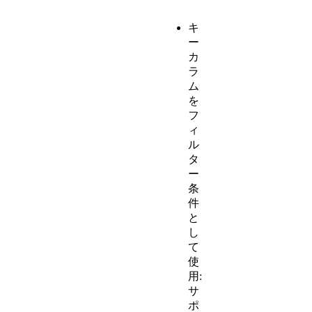
キ
ー
カ
ラ
ム
を
フ
ィ
ル
タ
ー
条
件
と
し
て
使
用:
サ
ポ