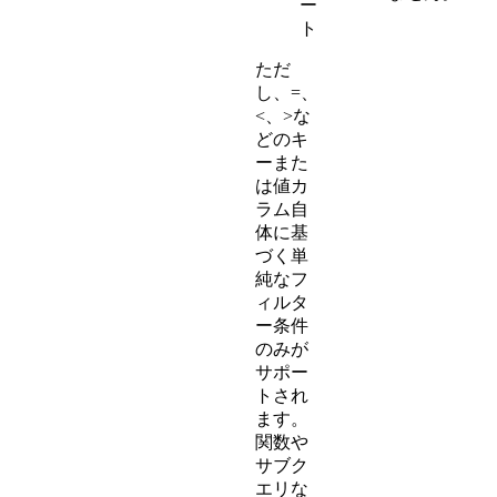
ー
ト
ただ
し、=、
<、>な
どのキ
ーまた
は値カ
ラム自
体に基
づく単
純なフ
ィルタ
ー条件
のみが
サポー
トされ
ます。
関数や
サブク
エリな