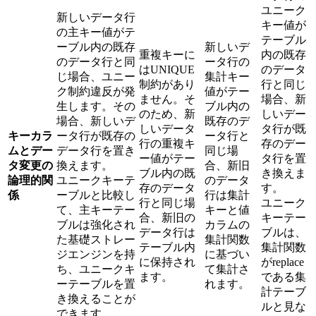
ユニーク
新しいデータ行
キー値が
の主キー値がテ
テーブル
ーブル内の既存
新しいデ
重複キーに
内の既存
のデータ行と同
ータ行の
はUNIQUE
のデータ
じ場合、ユニー
集計キー
制約があり
行と同じ
ク制約違反が発
値がテー
ません。そ
場合、新
生します。その
ブル内の
のため、新
しいデー
場合、新しいデ
既存のデ
しいデータ
タ行が既
キーカラ
ータ行が既存の
ータ行と
行の重複キ
存のデー
ムとデー
データ行を置き
同じ場
ー値がテー
タ行を置
タ変更の
換えます。
合、新旧
ブル内の既
き換えま
論理的関
ユニークキーテ
のデータ
存のデータ
す。
係
ーブルと比較し
行は集計
行と同じ場
ユニーク
て、主キーテー
キーと値
合、新旧の
キーテー
ブルは強化され
カラムの
データ行は
ブルは、
た基礎ストレー
集計関数
テーブル内
集計関数
ジエンジンを持
に基づい
に保持され
がreplace
ち、ユニークキ
て集計さ
ます。
である集
ーテーブルを置
れます。
計テーブ
き換えることが
ルと見な
できます。