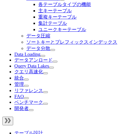
各テーブルタイプの機能
主キーテーブル
重複キーテーブル
集計テーブル
ユニークキーテーブル
データ圧縮
ソートキーとプレフィックスインデックス
データ分散
Data Loading
データアンロード
Query Data Lakes
クエリ高速化
統合
管理
リファレンス
FAQ
ベンチマーク
開発者
テーブル設計