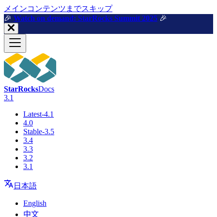
メインコンテンツまでスキップ
🎉️
Watch on demand: StarRocks Summit 2025
🎉️
StarRocks
Docs
3.1
Latest-4.1
4.0
Stable-3.5
3.4
3.3
3.2
3.1
日本語
English
中文