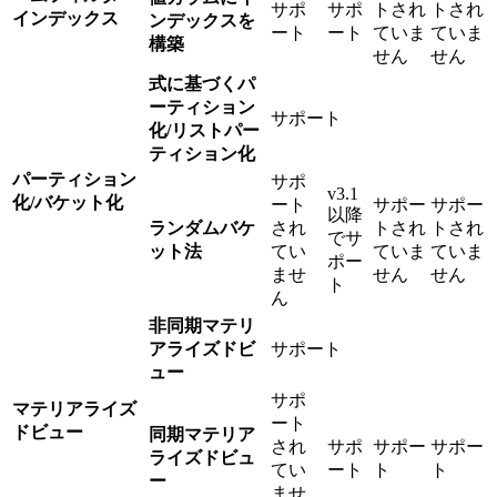
サポ
サポ
トされ
トされ
インデックス
ンデックスを
ート
ート
ていま
ていま
構築
せん
せん
式に基づくパ
ーティション
サポート
化/リストパー
ティション化
パーティション
サポ
v3.1
化/バケット化
ート
サポー
サポー
以降
ランダムバケ
され
トされ
トされ
でサ
ット法
てい
ていま
ていま
ポー
ませ
せん
せん
ト
ん
非同期マテリ
アライズドビ
サポート
ュー
サポ
マテリアライズ
ート
ドビュー
同期マテリア
され
サポ
サポー
サポー
ライズドビュ
てい
ート
ト
ト
ー
ませ