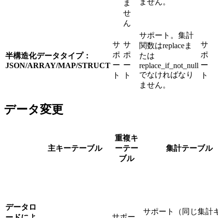
ません。
ま
せ
ん
サポート。集計
サ
サ
サ
関数はreplaceま
ポ
ポ
ポ
半構造化データタイプ：
たは
ー
ー
ー
JSON/ARRAY/MAP/STRUCT
replace_if_not_null
でなければなり
ト
ト
ト
ません。
データ変更
重複キ
主キーテーブル
ーテー
集計テーブル
ブル
データロ
サポート（同じ集計
サポー
ードによ