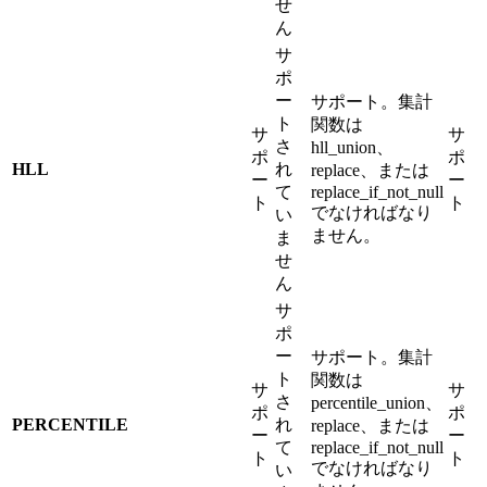
せ
ん
サ
ポ
ー
サポート。集計
ト
関数は
サ
サ
さ
hll_union、
ポ
ポ
HLL
れ
replace、または
ー
ー
て
replace_if_not_null
ト
ト
でなければなり
い
ません。
ま
せ
ん
サ
ポ
ー
サポート。集計
ト
関数は
サ
サ
さ
percentile_union、
ポ
ポ
PERCENTILE
れ
replace、または
ー
ー
て
replace_if_not_null
ト
ト
でなければなり
い