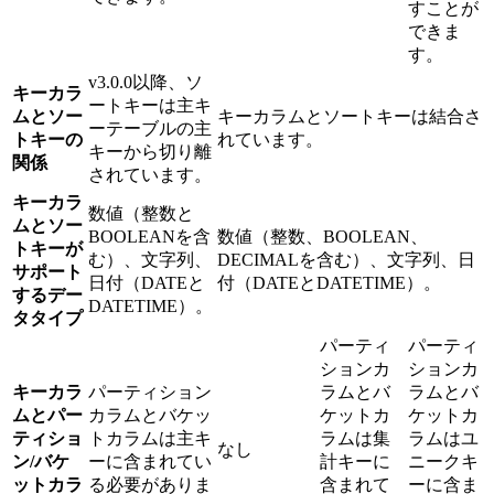
すことが
できま
す。
v3.0.0以降、ソ
キーカラ
ートキーは主キ
ムとソー
キーカラムとソートキーは結合さ
ーテーブルの主
トキーの
れています。
キーから切り離
関係
されています。
キーカラ
数値（整数と
ムとソー
BOOLEANを含
数値（整数、BOOLEAN、
トキーが
む）、文字列、
DECIMALを含む）、文字列、日
サポート
日付（DATEと
付（DATEとDATETIME）。
するデー
DATETIME）。
タタイプ
パーティ
パーティ
ションカ
ションカ
キーカラ
パーティション
ラムとバ
ラムとバ
ムとパー
カラムとバケッ
ケットカ
ケットカ
ティショ
トカラムは主キ
ラムは集
ラムはユ
なし
ン/バケ
ーに含まれてい
計キーに
ニークキ
ットカラ
る必要がありま
含まれて
ーに含ま