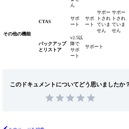
ん
サポー
サポー
サポ
サポ
トされ
トされ
CTAS
ート
ート
ていま
ていま
せん
せん
その他の機能
v2.5以
バックアップ
降で
サポート
とリストア
サポ
ート
このドキュメントについてどう思いましたか