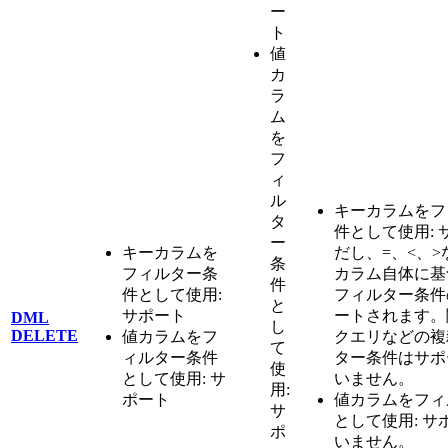
ー
ト
値
カ
ラ
ム
を
フ
ィ
ル
キーカラムをフ
タ
件として使用:
ー
キーカラムを
だし、=、<、
条
フィルター条
カラム自体に基
件
件として使用:
フィルター条件
と
サポート
ートされます。
DML
し
DELETE
値カラムをフ
クエリなどの複
て
ィルター条件
ター条件はサポ
使
として使用: サ
いません。
用:
ポート
値カラムをフィ
サ
として使用: 
ポ
いません。