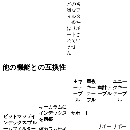
どの複
雑なフ
ィルタ
ー条件
はサポ
ートさ
れてい
ませ
ん。
他の機能との互換性
主キ
重複
ユニー
ーテ
キー
集計テ
クキー
ーブ
テー
ーブル
テーブ
ル
ブル
ル
キーカラムに
インデックス
サポート
ビットマップイ
を構築
ンデックス/ブル
サポー
サポー
ームフィルター
値カラムにイ