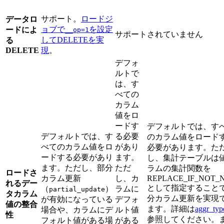
サポート。
ロードジ
データロ
ョブで
を設定
ードによ
__op=1
サポートされていません
してDELETEを実
る
DELETE
現
。
デフォ
ルトで
は、す
べての
カラム
値をロ
ードす
デフォルトでは、す
デフォルトでは、す
る必要
のカラム値をロード
べてのカラム値をロ
があり
必要があります。た
ードする必要があり
ます。
し、集計テーブルは
ます。ただし、部分
ただ
ラムの集計関数を
ロードさ
カラム更新
し、カ
REPLACE_IF_NOT_
れるデー
として指定すること
（
）
ラムに
partial_update
タカラム
分カラム更新を実現
が有効になっている
デフォ
値の整合
ます。詳細は
aggr_typ
場合や、カラムにデ
ルト値
性
参照してください。
フォルト値がある場
がある