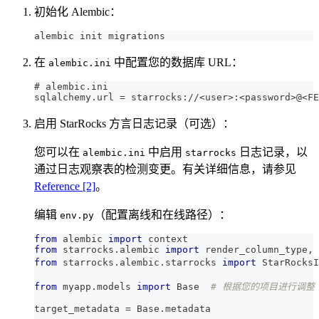
初始化 Alembic：
alembic init migrations
在
中配置您的数据库 URL：
alembic.ini
# alembic.ini
sqlalchemy.url = starrocks://<user>:<password>@<FE
启用 StarRocks 方言日志记录（可选）：
您可以在
中启用
日志记录，以
alembic.ini
starrocks
通过日志观察表的检测变更。有关详细信息，请参见
Reference [2]
。
编辑
（配置离线和在线路径）：
env.py
from
 alembic 
import
 context
from
 starrocks
.
alembic 
import
 render_column_type
,
 
from
 starrocks
.
alembic
.
starrocks 
import
 StarRocksI
from
 myapp
.
models 
import
 Base  
# 根据您的项目进行调整
target_metadata 
=
 Base
.
metadata