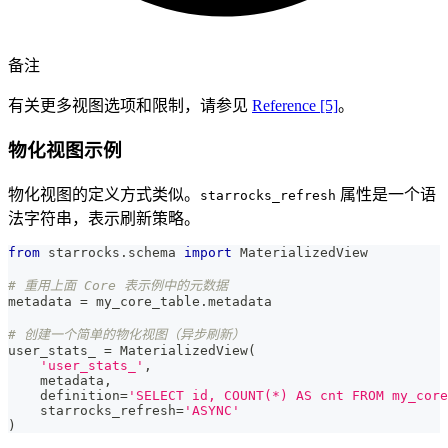
备注
有关更多视图选项和限制，请参见
Reference [5]
。
物化视图示例
物化视图的定义方式类似。
属性是一个语
starrocks_refresh
法字符串，表示刷新策略。
from
 starrocks
.
schema 
import
 MaterializedView
# 重用上面 Core 表示例中的元数据
metadata 
=
 my_core_table
.
metadata
# 创建一个简单的物化视图（异步刷新）
user_stats_ 
=
 MaterializedView
(
'user_stats_'
,
    metadata
,
    definition
=
'SELECT id, COUNT(*) AS cnt FROM my_core
    starrocks_refresh
=
'ASYNC'
)