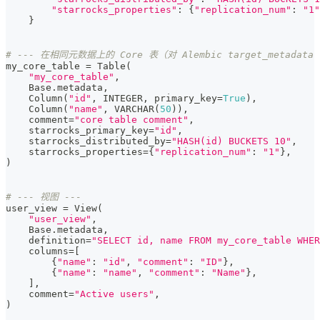
"starrocks_properties"
:
{
"replication_num"
:
"1"
}
# --- 在相同元数据上的 Core 表（对 Alembic target_metadat
my_core_table 
=
 Table
(
"my_core_table"
,
    Base
.
metadata
,
    Column
(
"id"
,
 INTEGER
,
 primary_key
=
True
)
,
    Column
(
"name"
,
 VARCHAR
(
50
)
)
,
    comment
=
"core table comment"
,
    starrocks_primary_key
=
"id"
,
    starrocks_distributed_by
=
"HASH(id) BUCKETS 10"
,
    starrocks_properties
=
{
"replication_num"
:
"1"
}
,
)
# --- 视图 ---
user_view 
=
 View
(
"user_view"
,
    Base
.
metadata
,
    definition
=
"SELECT id, name FROM my_core_table WHER
    columns
=
[
{
"name"
:
"id"
,
"comment"
:
"ID"
}
,
{
"name"
:
"name"
,
"comment"
:
"Name"
}
,
]
,
    comment
=
"Active users"
,
)