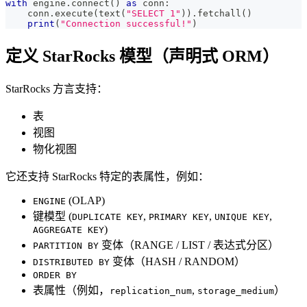
with
 engine
.
connect
(
)
as
 conn
:
    conn
.
execute
(
text
(
"SELECT 1"
)
)
.
fetchall
(
)
print
(
"Connection successful!"
)
定义 StarRocks 模型（声明式 ORM）
StarRocks 方言支持：
表
视图
物化视图
它还支持 StarRocks 特定的表属性，例如：
(OLAP)
ENGINE
键模型 (
,
,
,
DUPLICATE KEY
PRIMARY KEY
UNIQUE KEY
)
AGGREGATE KEY
变体（RANGE / LIST / 表达式分区）
PARTITION BY
变体（HASH / RANDOM）
DISTRIBUTED BY
ORDER BY
表属性（例如，
,
）
replication_num
storage_medium