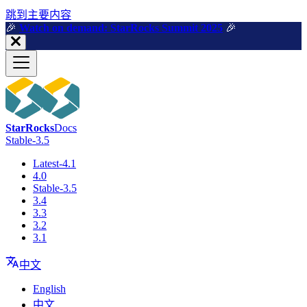
跳到主要内容
🎉️
Watch on demand: StarRocks Summit 2025
🎉️
StarRocks
Docs
Stable-3.5
Latest-4.1
4.0
Stable-3.5
3.4
3.3
3.2
3.1
中文
English
中文