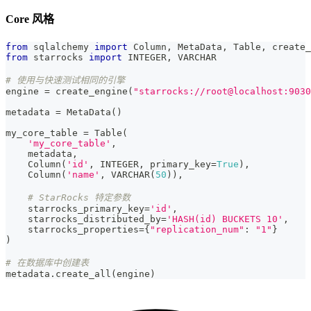
Core 风格
from
 sqlalchemy 
import
 Column
,
 MetaData
,
 Table
,
 create_
from
 starrocks 
import
 INTEGER
,
 VARCHAR
# 使用与快速测试相同的引擎
engine 
=
 create_engine
(
"starrocks://root@localhost:9030
metadata 
=
 MetaData
(
)
my_core_table 
=
 Table
(
'my_core_table'
,
    metadata
,
    Column
(
'id'
,
 INTEGER
,
 primary_key
=
True
)
,
    Column
(
'name'
,
 VARCHAR
(
50
)
)
,
# StarRocks 特定参数
    starrocks_primary_key
=
'id'
,
    starrocks_distributed_by
=
'HASH(id) BUCKETS 10'
,
    starrocks_properties
=
{
"replication_num"
:
"1"
}
)
# 在数据库中创建表
metadata
.
create_all
(
engine
)