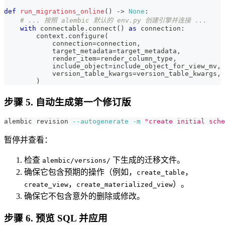
def
run_migrations_online
(
)
-
>
None
:
# ... 按照 alembic 默认的 env.py 创建引擎并连接 ...
with
 connectable
.
connect
(
)
as
 connection
:
        context
.
configure
(
            connection
=
connection
,
            target_metadata
=
target_metadata
,
            render_item
=
render_column_type
,
            include_object
=
include_object_for_view_mv
,
            version_table_kwargs
=
version_table_kwargs
,
)
步骤 5. 自动生成第一个修订版
alembic revision 
--autogenerate
-m
"create initial sche
暂停并查看：
检查
下生成的迁移文件。
alembic/versions/
确保它包含预期的操作（例如，
，
create_table
，
）。
create_view
create_materialized_view
确保它不包含意外的删除或修改。
步骤 6. 预览 SQL 并应用