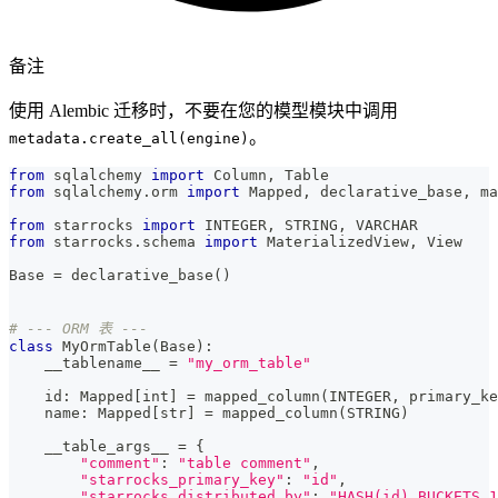
备注
使用 Alembic 迁移时，不要在您的模型模块中调用
。
metadata.create_all(engine)
from
 sqlalchemy 
import
 Column
,
 Table
from
 sqlalchemy
.
orm 
import
 Mapped
,
 declarative_base
,
 ma
from
 starrocks 
import
 INTEGER
,
 STRING
,
 VARCHAR
from
 starrocks
.
schema 
import
 MaterializedView
,
 View
Base 
=
 declarative_base
(
)
# --- ORM 表 ---
class
MyOrmTable
(
Base
)
:
    __tablename__ 
=
"my_orm_table"
id
:
 Mapped
[
int
]
=
 mapped_column
(
INTEGER
,
 primary_ke
    name
:
 Mapped
[
str
]
=
 mapped_column
(
STRING
)
    __table_args__ 
=
{
"comment"
:
"table comment"
,
"starrocks_primary_key"
:
"id"
,
"starrocks_distributed_by"
:
"HASH(id) BUCKETS 1