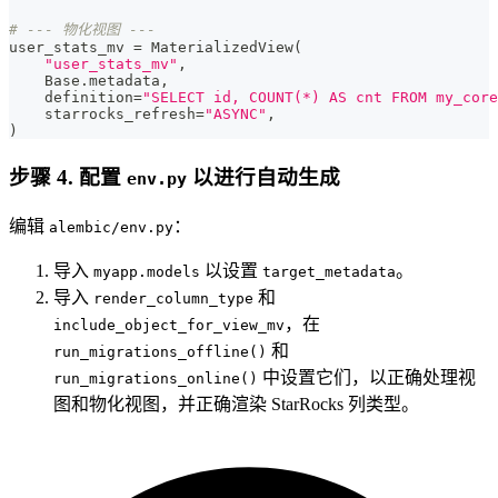
# --- 物化视图 ---
user_stats_mv 
=
 MaterializedView
(
"user_stats_mv"
,
    Base
.
metadata
,
    definition
=
"SELECT id, COUNT(*) AS cnt FROM my_core
    starrocks_refresh
=
"ASYNC"
,
)
步骤 4. 配置
以进行自动生成
env.py
编辑
：
alembic/env.py
导入
以设置
。
myapp.models
target_metadata
导入
和
render_column_type
，在
include_object_for_view_mv
和
run_migrations_offline()
中设置它们，以正确处理视
run_migrations_online()
图和物化视图，并正确渲染 StarRocks 列类型。