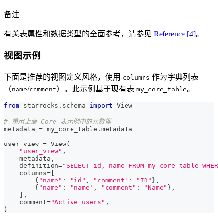
备注
有关表属性和数据类型的全面参考，请参见
Reference [4]
。
视图示例
下面是推荐的视图定义风格，使用
作为字典列表
columns
（
/
）。此示例基于现有表
。
name
comment
my_core_table
from
 starrocks
.
schema 
import
 View
# 重用上面 Core 表示例中的元数据
metadata 
=
 my_core_table
.
metadata
user_view 
=
 View
(
"user_view"
,
    metadata
,
    definition
=
"SELECT id, name FROM my_core_table WHER
    columns
=
[
{
"name"
:
"id"
,
"comment"
:
"ID"
}
,
{
"name"
:
"name"
,
"comment"
:
"Name"
}
,
]
,
    comment
=
"Active users"
,
)