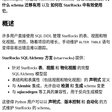
什么 schema 迁移有用
以及
如何在 StarRocks 中有效使用
它
。
概述
许多用户直接使用 SQL DDL 管理 StarRocks 的表、视图和物
化视图。然而，随着项目的增长，手动维护
语句
ALTER TABLE
变得容易出错且难以跟踪。
StarRocks SQLAlchemy 方言 (
)
提供：
starrocks
针对 StarRocks
表
、
视图
和
物化视图
的完整
SQLAlchemy 模型层
表结构和表属性（包括视图和物化视图）的
声明式
定义
与
Alembic
集成，允许自动
检测
和
生成
schema 变更
与
sqlacodegen
等工具的兼容性，用于反向生成模型
这使得 Python 用户可以以
声明式
、
版本控制
和
自动化
的方
式维护 StarRocks 的 schema。