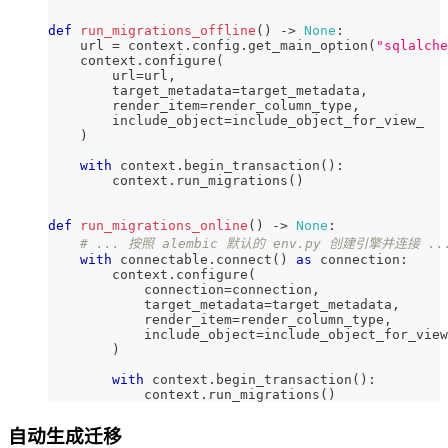
def
run_migrations_offline
(
)
-
>
None
:
    url 
=
 context
.
config
.
get_main_option
(
"sqlalche
    context
.
configure
(
        url
=
url
,
        target_metadata
=
target_metadata
,
        render_item
=
render_column_type
,
        include_object
=
include_object_for_view_
)
with
 context
.
begin_transaction
(
)
:
        context
.
run_migrations
(
)
def
run_migrations_online
(
)
-
>
None
:
# ... 按照 alembic 默认的 env.py 创建引擎并连接 ..
with
 connectable
.
connect
(
)
as
 connection
:
        context
.
configure
(
            connection
=
connection
,
            target_metadata
=
target_metadata
,
            render_item
=
render_column_type
,
            include_object
=
include_object_for_view
)
with
 context
.
begin_transaction
(
)
:
            context
.
run_migrations
(
)
自动生成迁移