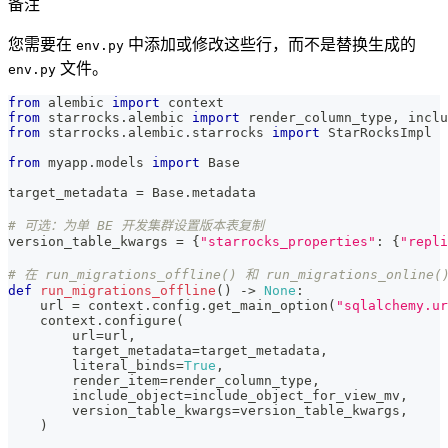
备注
您需要在
中添加或修改这些行，而不是替换生成的
env.py
文件。
env.py
from
 alembic 
import
 context
from
 starrocks
.
alembic 
import
 render_column_type
,
 inclu
from
 starrocks
.
alembic
.
starrocks 
import
 StarRocksImpl  
from
 myapp
.
models 
import
 Base
target_metadata 
=
 Base
.
metadata
# 可选：为单 BE 开发集群设置版本表复制
version_table_kwargs 
=
{
"starrocks_properties"
:
{
"repli
# 在 run_migrations_offline() 和 run_migrations_onlin
def
run_migrations_offline
(
)
-
>
None
:
    url 
=
 context
.
config
.
get_main_option
(
"sqlalchemy.ur
    context
.
configure
(
        url
=
url
,
        target_metadata
=
target_metadata
,
        literal_binds
=
True
,
        render_item
=
render_column_type
,
        include_object
=
include_object_for_view_mv
,
        version_table_kwargs
=
version_table_kwargs
,
)