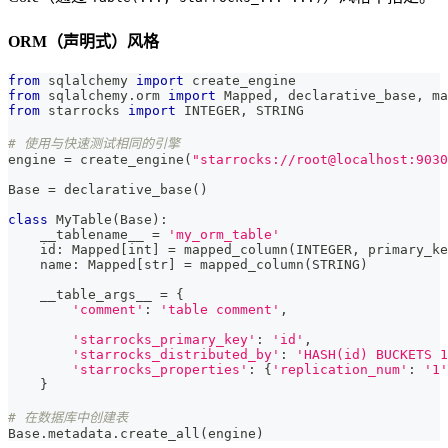
ORM（声明式）风格
from
 sqlalchemy 
import
 create_engine
from
 sqlalchemy
.
orm 
import
 Mapped
,
 declarative_base
,
 ma
from
 starrocks 
import
 INTEGER
,
 STRING
# 使用与快速测试相同的引擎
engine 
=
 create_engine
(
"starrocks://root@localhost:9030
Base 
=
 declarative_base
(
)
class
MyTable
(
Base
)
:
    __tablename__ 
=
'my_orm_table'
id
:
 Mapped
[
int
]
=
 mapped_column
(
INTEGER
,
 primary_ke
    name
:
 Mapped
[
str
]
=
 mapped_column
(
STRING
)
    __table_args__ 
=
{
'comment'
:
'table comment'
,
'starrocks_primary_key'
:
'id'
,
'starrocks_distributed_by'
:
'HASH(id) BUCKETS 1
'starrocks_properties'
:
{
'replication_num'
:
'1'
}
# 在数据库中创建表
Base
.
metadata
.
create_all
(
engine
)