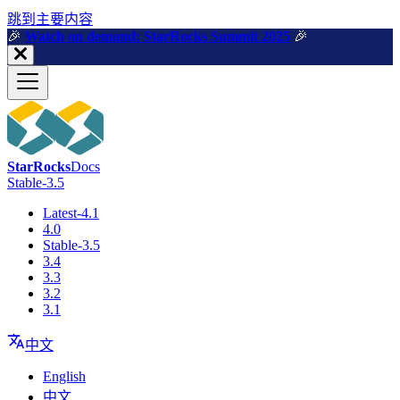
跳到主要内容
🎉️
Watch on demand: StarRocks Summit 2025
🎉️
StarRocks
Docs
Stable-3.5
Latest-4.1
4.0
Stable-3.5
3.4
3.3
3.2
3.1
中文
English
中文