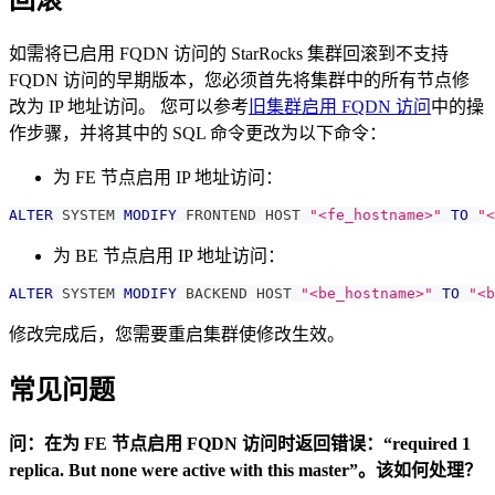
回滚
如需将已启用 FQDN 访问的 StarRocks 集群回滚到不支持
FQDN 访问的早期版本，您必须首先将集群中的所有节点修
改为 IP 地址访问。 您可以参考
旧集群启用 FQDN 访问
中的操
作步骤，并将其中的 SQL 命令更改为以下命令：
为 FE 节点启用 IP 地址访问：
ALTER
 SYSTEM 
MODIFY
 FRONTEND HOST 
"<fe_hostname>"
TO
"<
为 BE 节点启用 IP 地址访问：
ALTER
 SYSTEM 
MODIFY
 BACKEND HOST 
"<be_hostname>"
TO
"<b
修改完成后，您需要重启集群使修改生效。
常见问题
问：在为 FE 节点启用 FQDN 访问时返回错误：“required 1
replica. But none were active with this master”。该如何处理？