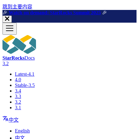
跳到主要内容
🎉️
Watch on demand: StarRocks Summit 2025
🎉️
StarRocks
Docs
3.2
Latest-4.1
4.0
Stable-3.5
3.4
3.3
3.2
3.1
中文
English
中文