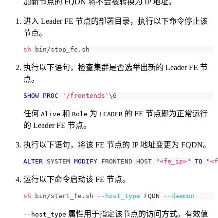
加新节点的 FQDN 将不会被转换为 IP 地址。
进入 Leader FE 节点的部署目录，执行以下命令停止该
节点。
sh
 bin/stop_fe.sh
执行以下语句，检查集群是否选举出新的 Leader FE 节
点。
SHOW
PROC
'/frontends'
\G
任何
和
为
的 FE 节点即为正常运行
Alive
Role
LEADER
的 Leader FE 节点。
执行以下语句，将该 FE 节点的 IP 地址变更为 FQDN。
ALTER
 SYSTEM 
MODIFY
 FRONTEND HOST 
"<fe_ip>"
TO
"<f
运行以下命令启动该 FE 节点。
sh
 bin/start_fe.sh 
--host_type
 FQDN 
--daemon
属性用于指定该节点的访问方式。有效值
--host_type