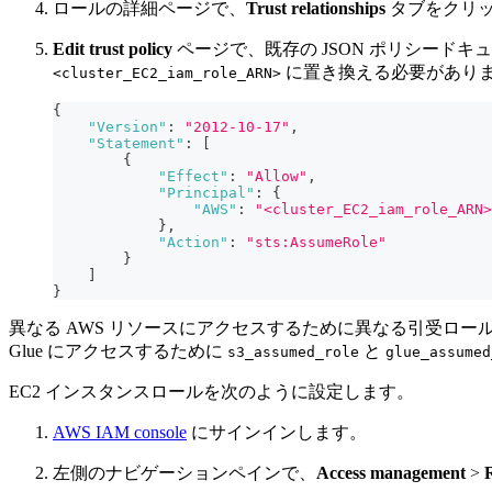
ロールの詳細ページで、
Trust relationships
タブをクリ
Edit trust policy
ページで、既存の JSON ポリシードキ
に置き換える必要があり
<cluster_EC2_iam_role_ARN>
{
"Version"
:
"2012-10-17"
,
"Statement"
:
[
{
"Effect"
:
"Allow"
,
"Principal"
:
{
"AWS"
:
"<cluster_EC2_iam_role_ARN>
}
,
"Action"
:
"sts:AssumeRole"
}
]
}
異なる AWS リソースにアクセスするために異なる引受ロー
Glue にアクセスするために
と
s3_assumed_role
glue_assumed
EC2 インスタンスロールを次のように設定します。
AWS IAM console
にサインインします。
左側のナビゲーションペインで、
Access management
>