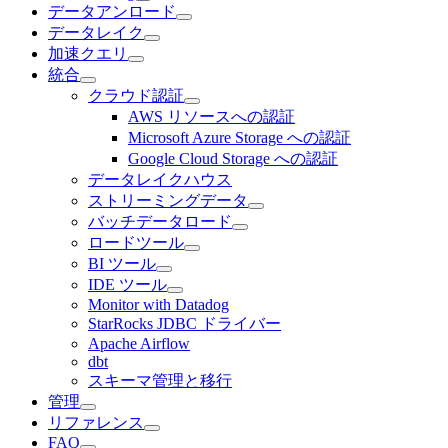
データアンロード
データレイク
加速クエリ
統合
クラウド認証
AWS リソースへの認証
Microsoft Azure Storage への認証
Google Cloud Storage への認証
データレイクハウス
ストリーミングデータ
バッチデータロード
ロードツール
BI ツール
IDE ツール
Monitor with Datadog
StarRocks JDBC ドライバー
Apache Airflow
dbt
スキーマ管理と移行
管理
リファレンス
FAQ