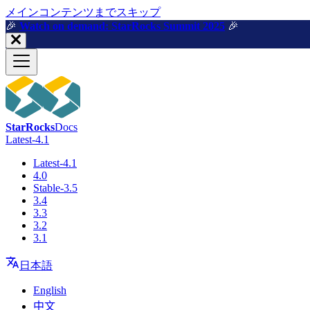
メインコンテンツまでスキップ
🎉️
Watch on demand: StarRocks Summit 2025
🎉️
StarRocks
Docs
Latest-4.1
Latest-4.1
4.0
Stable-3.5
3.4
3.3
3.2
3.1
日本語
English
中文